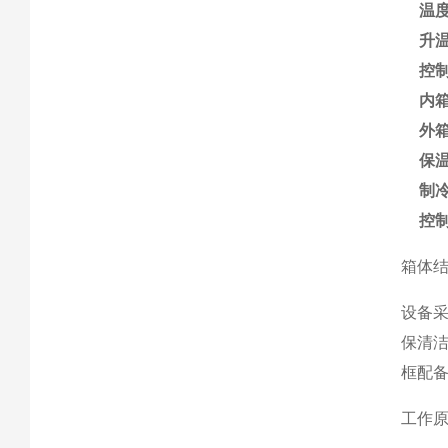
温
升温
控
内
外
保
制
控
箱体
设备采
保清
框配
工作