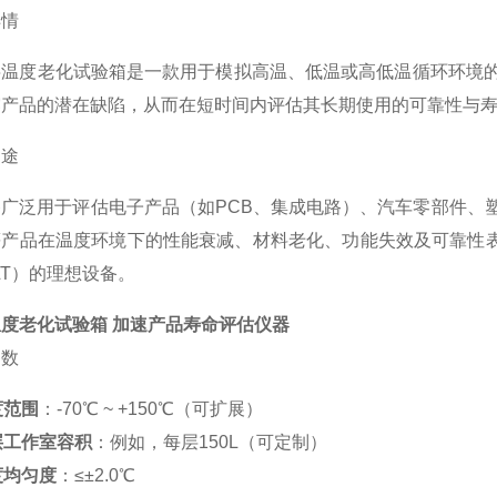
详情
层温度老化试验箱是一款用于模拟高温、低温或高低温循环环境
露产品的潜在缺陷，从而在短时间内评估其长期使用的可靠性与
用途
备广泛用于评估电子产品（如PCB、集成电路）、汽车零部件、
等产品在温度环境下的性能衰减、材料老化、功能失效及可靠性
LT）的理想设备。
度老化试验箱 加速产品寿命评估仪器
参数
度范围
：-70℃ ~ +150℃（可扩展）
层工作室容积
：例如，每层150L（可定制）
度均匀度
：≤±2.0℃