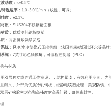
度波动度
：≤±0.5℃
/降温速率
：1.0~3.0℃/min（线性，可调）
制精度
：±0.1℃
箱材质
：SUS304不锈钢镜面板
箱材质
：优质冷轧钢板喷塑
温层
：高密度聚氨酯发泡
冷系统
：风冷/水冷复叠式压缩机组（法国泰康/德国比泽尔等品牌
制系统
：7英寸彩色触摸屏，可编程控制器（PLC）
结构与材质
用双层独立或连通工作室设计，结构紧凑，有效利用空间。内胆
洁且耐久。外部为优质冷轧钢板，经静电喷塑处理，美观防锈。
备双层硅橡胶密封条和高强度耐高温门锁，确保密封性。
原理