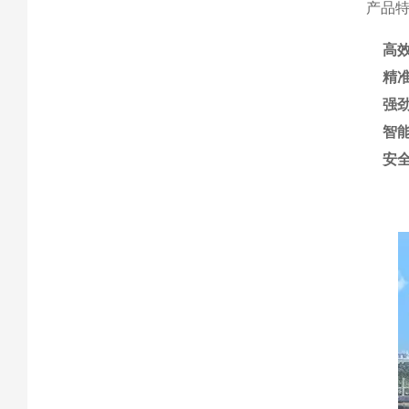
产品
高
精
强
智
安