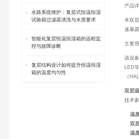
产品
水路系统维护：复层式恒温恒湿
试验箱过滤器清洗与水质要求
本双
速暴
智能化复层恒温恒湿箱的远程监
主要
控与故障诊断
该设
复层结构设计如何提升恒温恒湿
LED
箱的温度均匀性
（HA
双层温
技术
温
双
温