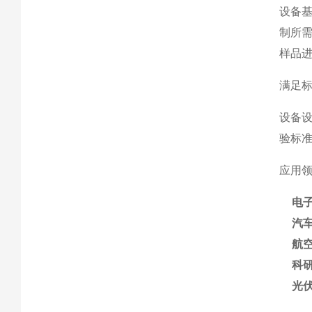
设备
制所
样品
满足
设备设计
验标
应用
电
汽
航
科
光