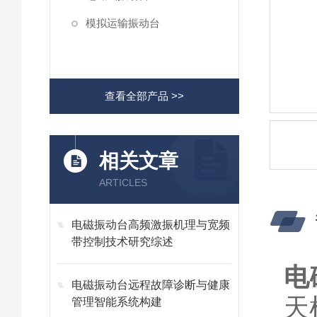
模拟运输振动台
查看全部产品 >>
相关文章
ARTICLES
电磁振动台高频激振机理与宽频
带控制技术研究综述
电
电磁振动台远程故障诊断与健康
天
管理智能系统构建