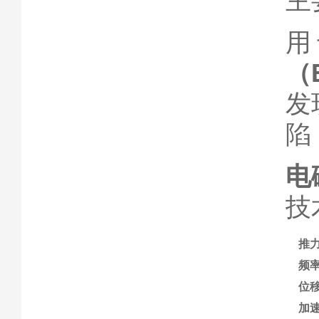
主
用
（
发
陷
电
技
推
频
位
加