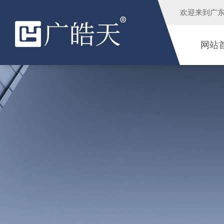
欢迎来到
广
网站