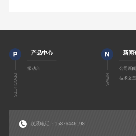
产品中心
新闻
P
N
振动台
公司新
PRODUCTS
NEWS
技术文
联系电话：15876446198