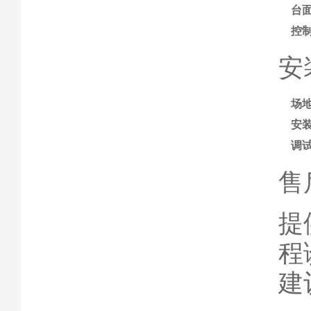
台
控
安
场
安
调
售
提
程
建