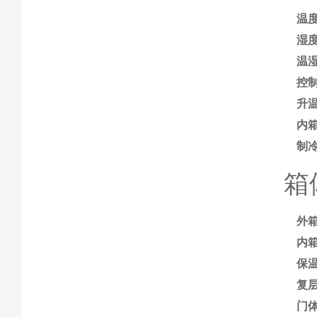
温
湿
温
控
升温
内
制
箱
外
内
保
复
门