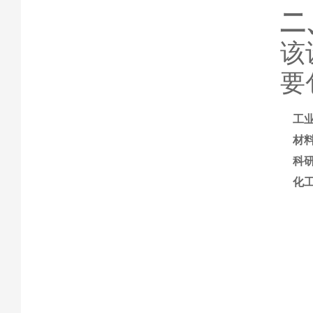
二
该
要
工
材
科
化