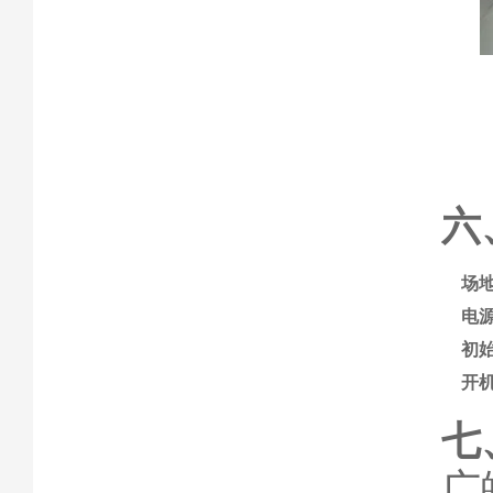
六
场
电
初
开
七
广