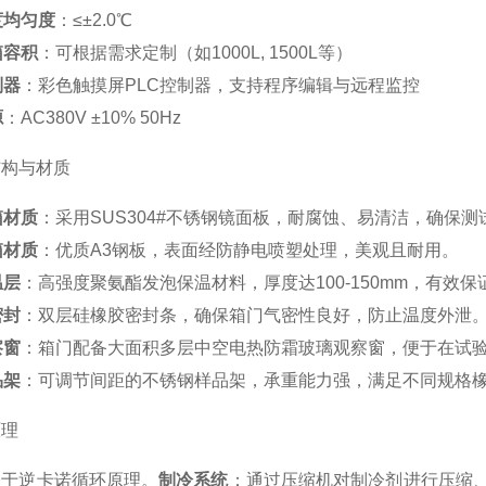
度均匀度
：≤±2.0℃
箱容积
：可根据需求定制（如1000L, 1500L等）
制器
：彩色触摸屏PLC控制器，支持程序编辑与远程监控
源
：AC380V ±10% 50Hz
结构与材质
箱材质
：采用SUS304#不锈钢镜面板，耐腐蚀、易清洁，确保
箱材质
：优质A3钢板，表面经防静电喷塑处理，美观且耐用。
温层
：高强度聚氨酯发泡保温材料，厚度达100-150mm，有效
密封
：双层硅橡胶密封条，确保箱门气密性良好，防止温度外泄
察窗
：箱门配备大面积多层中空电热防霜玻璃观察窗，便于在试
品架
：可调节间距的不锈钢样品架，承重能力强，满足不同规格
原理
基于逆卡诺循环原理。
制冷系统
：通过压缩机对制冷剂进行压缩