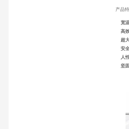
产品
宽
高
超
安
人
坚