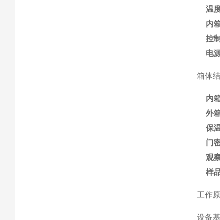
温
内
控
电
箱体
内
外
保
门
观
样
工作
设备