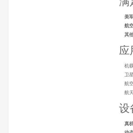
满
美
航
其
应
机
卫
航
航
设
真
动