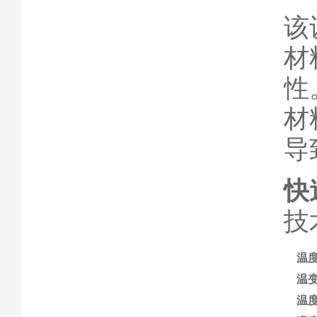
该
材
性
材
导
快
技
温
温
温