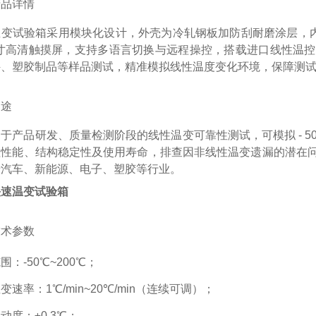
产品详情
变试验箱采用模块化设计，外壳为冷轧钢板加防刮耐磨涂层，内胆
 英寸高清触摸屏，支持多语言切换与远程操控，搭载进口线性温
件、塑胶制品等样品测试，精准模拟线性温度变化环境，保障测
用途
于产品研发、质量检测阶段的线性温变可靠性测试，可模拟 - 5
理性能、结构稳定性及使用寿命，排查因非线性温变遗漏的潜在
于汽车、新能源、电子、塑胶等行业。
快速温变试验箱
技术参数
围：-50℃~200℃；
变速率：1℃/min~20℃/min（连续可调）；
动度：±0.3℃；