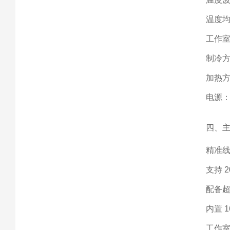
温度均
工作室
制冷方
加热
电源：A
四、
精准
支持 
配备
内置 
工作