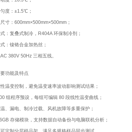
匀度：±1.5℃；
尺寸：600mm×500mm×500mm；
式：复叠式制冷，R404A 环保制冷剂；
方式：镍铬合金加热丝；
C 380V 50Hz 三相五线。
主要功能及特点
线性温变控制，避免温变速率波动影响测试结果；
200 组程序预设，每组可编辑 80 段线性温变曲线；
超温、漏电、制冷过载、风机故障等多重保护；
16GB 存储模块，支持数据自动备份与电脑联机分析；
室可定制分层样品架，满足多规格样品同步测试。