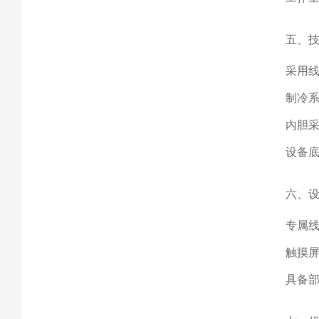
五、
采用线
制冷
内胆
设备底
六、
专属
触摸
具备