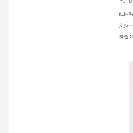
七、
线性
支持
符合 