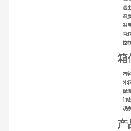
温
温
温
内
控
箱
内
外
保
门
观
产