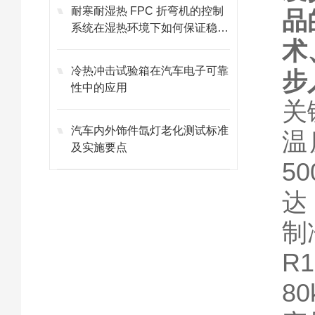
耐寒耐湿热 FPC 折弯机的控制
品
系统在湿热环境下如何保证稳定
术
性？
冷热冲击试验箱在汽车电子可靠
步
性中的应用
关
汽车内外饰件氙灯老化测试标准
温
及实施要点
5
达
制
R
8