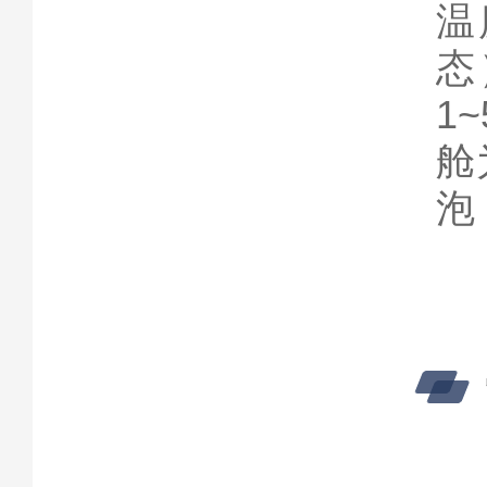
温
态
1
舱
泡