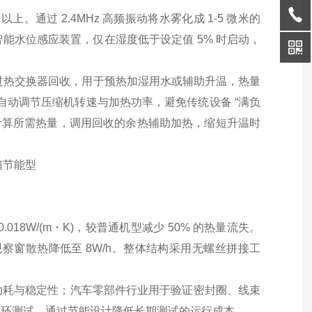
以上。通过 2.4MHz 高频振动将水雾化成 1-5 微米的
能水位感应装置，仅在湿度低于设定值 5% 时启动，
通过热交换器回收，用于预热加湿用水或辅助升温，热量
化自动调节压缩机转速与加热功率，避免传统设备 “满负
精准计算所需热量，调用回收的余热辅助加热，缩短升温时
8W/(m・K)，较普通机型减少 50% 的热量流失。
观察窗散热降低至 8W/h。整体结构采用无螺丝拼接工
功耗与稳定性；汽车零部件行业用于验证密封圈、线束
循环测试，通过节能设计降低长期测试的运行成本。