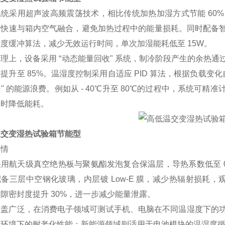
系统采用超声波高频震荡技术，相比传统
加热加湿方式节能 60% 
快速与箱内空气融合，避免加热过程中的能量损耗。同时配备智
度缓冲算法，减少无效运行时间，单次加湿能耗低至 15W。
理上，设备采用 “动态能量回收" 系统，制冷阶段产生的余热
提升至 85%。温湿度控制采用自适应 PID 算法，根据负载变
" 的能源浪费。例如从 - 40℃升至 80℃的过程中，系统可
同时降低能耗。
温交变湿热试验箱节能型
详情
用航天级真空绝热板与聚氨酯发泡复合保温层，导热系数低至 0.01
备三层中空钢化玻璃，内层镀 Low-E 膜，减少热辐射损耗，
隙密封度提升 30%，进一步减少能量泄露。
覆盖广泛，在消费电子领域可测试手机、电脑在不同温湿度下的
变环境下的耐老化性能；新能源领域则适用于电池模块的温湿度