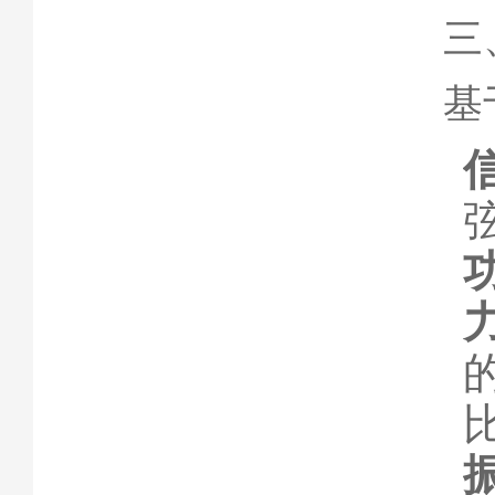
三
基
比