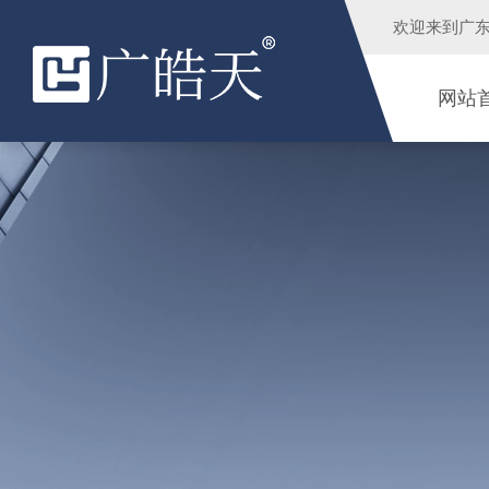
欢迎来到
广
网站