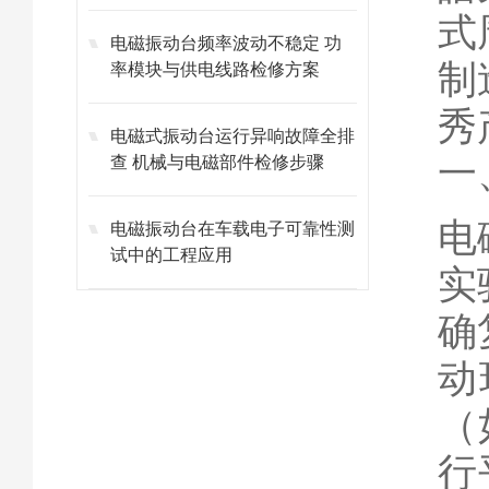
式
电磁振动台频率波动不稳定 功
制
率模块与供电线路检修方案
秀
电磁式振动台运行异响故障全排
一
查 机械与电磁部件检修步骤
电
电磁振动台在车载电子可靠性测
试中的工程应用
实
确
动
（
行