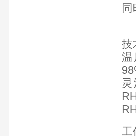
同
技
温
9
灵
R
R
工