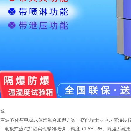
系统
超声波雾化与电极式蒸汽混合加湿方案，搭配瑞士罗卓尼克湿度
kg；电极式蒸汽加湿实现精准微调，精度 ±1.5% RH。除湿系统