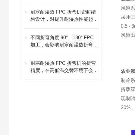
吗？
风道
耐寒耐湿热 FPC 折弯机密封结
采用三
构设计，对提升耐湿热性能起到
0.5
什么关键作用？
风道出
不同折弯角度 90°、180° FPC
加工，会影响耐寒耐湿热折弯机
耐候性发挥吗
耐寒耐湿热 FPC 折弯机的折弯
精度，在高低温交替环境下会下
农业
降吗？
制冷
搭载
现制冷
20%