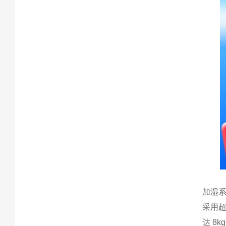
加湿
采用
达 8