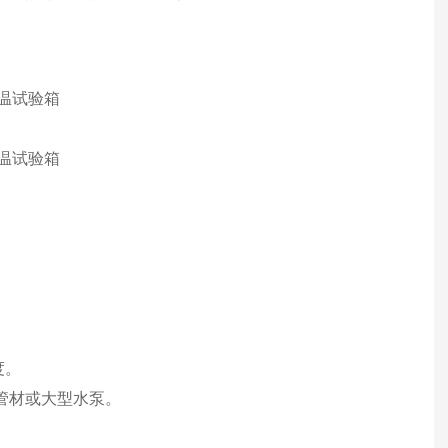
度。
灌溉管材或大型水泵。