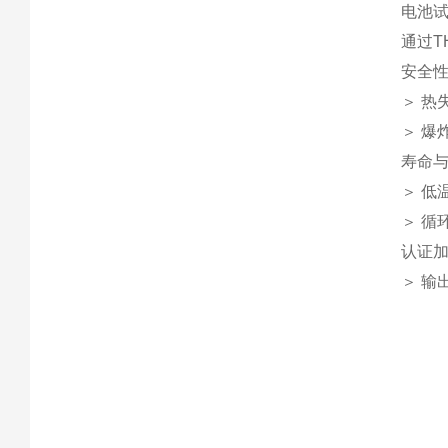
电池
通过T
安全
＞ 热
＞ 爆
寿命
＞ 低
＞ 循
认证
＞ 输出