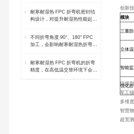
吗？
创新
耐寒耐湿热 FPC 折弯机密封结
模块
构设计，对提升耐湿热性能起到
什么关键作用？
三重防
不同折弯角度 90°、180° FPC
加工，会影响耐寒耐湿热折弯机
立体温
耐候性发挥吗
耐寒耐湿热 FPC 折弯机的折弯
智能监
精度，在高低温交替环境下会下
降吗？
隔爆
强化腔
军工级
多维
智慧物
超宽测