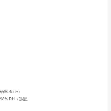
率≥92%）
98% RH（选配）