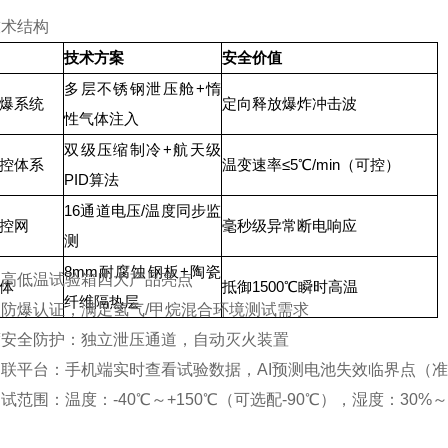
技术结构
技术方案
安全价值
多层不锈钢泄压舱+惰
爆系统
定向释放爆炸冲击波
性气体注入
双级压缩制冷+航天级
控体系
温变速率≤5℃/min（可控）
PID算法
16通道电压/温度同步监
控网
毫秒级异常断电响应
测
8mm耐腐蚀钢板+陶瓷
型高低温试验箱四大产品亮点
体
抵御1500℃瞬时高温
纤维隔热层
防爆认证，满足氢气/甲烷混合环境测试需求
度安全防护：独立泄压通道，自动灭火装置
联平台：手机端实时查看试验数据，AI预测电池失效临界点（准确
试范围：温度：-40℃～+150℃（可选配-90℃），湿度：30%～