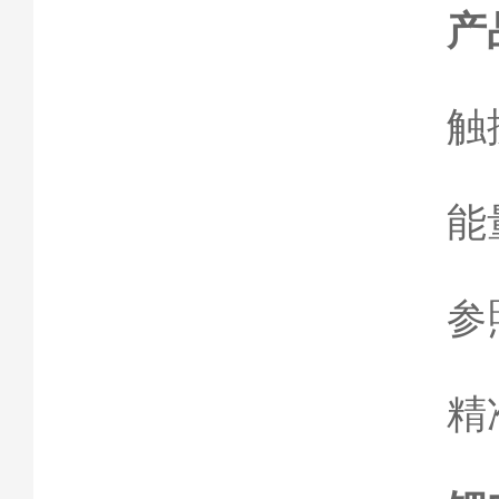
产
触
能
参
精